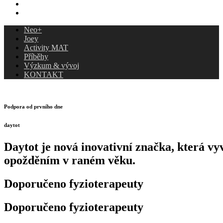
Výzkum & vývoj
KONTAKT
Neo+
Joey
Activity MAT
Příběhy
Výzkum & vývoj
KONTAKT
Podpora od prvního dne
daytot
Daytot je nová inovativní značka, která vyv
opožděním v raném věku.
Doporučeno fyzioterapeuty
Doporučeno fyzioterapeuty