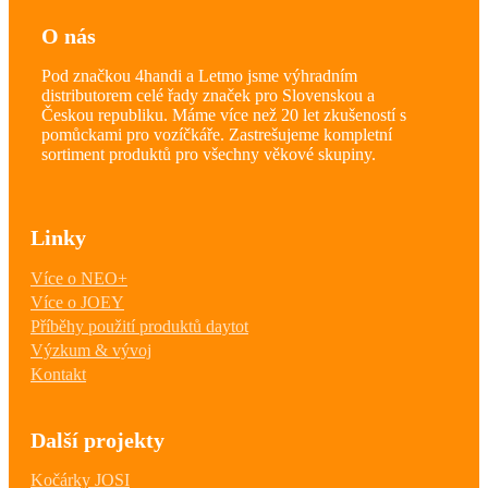
O nás
Pod značkou 4handi a Letmo jsme výhradním
distributorem celé řady značek pro Slovenskou a
Českou republiku. Máme více než 20 let zkušeností s
pomůckami pro vozíčkáře. Zastrešujeme kompletní
sortiment produktů pro všechny věkové skupiny.
Linky
Více o NEO+
Více o JOEY
Příběhy použití produktů daytot
Výzkum & vývoj
Kontakt
Další projekty
Kočárky JOSI