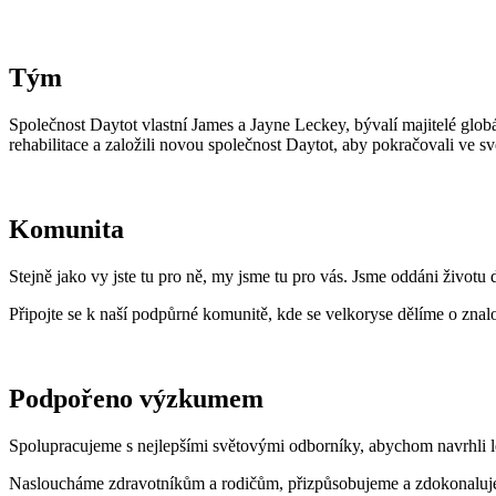
Tým
Společnost Daytot vlastní James a Jayne Leckey, bývalí majitelé globá
rehabilitace a založili novou společnost Daytot, aby pokračovali ve své 
Komunita
Stejně jako vy jste tu pro ně, my jsme tu pro vás. Jsme oddáni život
Připojte se k naší podpůrné komunitě, kde se velkoryse dělíme o znalo
Podpořeno výzkumem
Spolupracujeme s nejlepšími světovými odborníky, abychom navrhli l
Nasloucháme zdravotníkům a rodičům, přizpůsobujeme a zdokonalujem