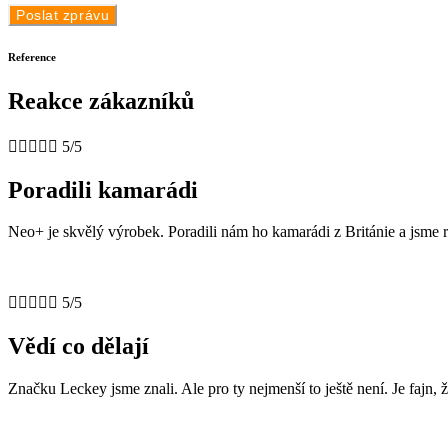
Reference
Reakce zákazníků





5/5
Poradili kamarádi
Neo+ je skvělý výrobek. Poradili nám ho kamarádi z Británie a jsme rá





5/5
Vědí co dělají
Značku Leckey jsme znali. Ale pro ty nejmenší to ještě není. Je fajn, ž