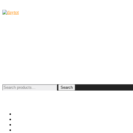
Search
Search
for:
Neo+
Joey
Activity MAT
Příběhy