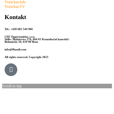
Vozickar.info
Vozickar.TV
Kontakt
Tel.: +420 602 544 966
CEE Opportunities, s.r.o.
Sídlo: Malešovice 276, 664 65 Konzultační kancelář:
Bohunická 50, 619 00 Brno
info@4handi.com
All rights reserved. Copyright 2023
Scroll to top