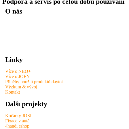
Podpora a servis po celou dobu používání
O nás
Pod značkou 4handi a Letmo jsme výhradním distributorem celé
řady značek pro Slovenskou a Českou republiku. Máme více než
20 let zkušeností s pomůckami pro vozíčkáře. Zastrešujeme
kompletní sortiment produktů pro všechny věkové skupiny.
Linky
Více o NEO+
Více o JOEY
Příběhy použití produktů daytot
Výzkum & vývoj
Kontakt
Další projekty
Kočárky JOSI
Fixace v autě
4handi eshop