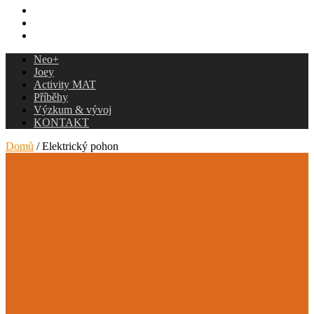
Příběhy
Výzkum & vývoj
KONTAKT
Neo+
Joey
Activity MAT
Příběhy
Výzkum & vývoj
KONTAKT
Domů
/ Elektrický pohon