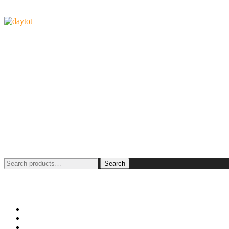
Search
Neo+
Joey
Activity MAT